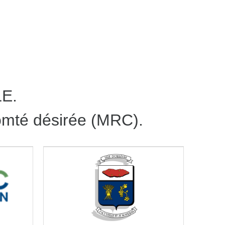
LE.
comté désirée (MRC).